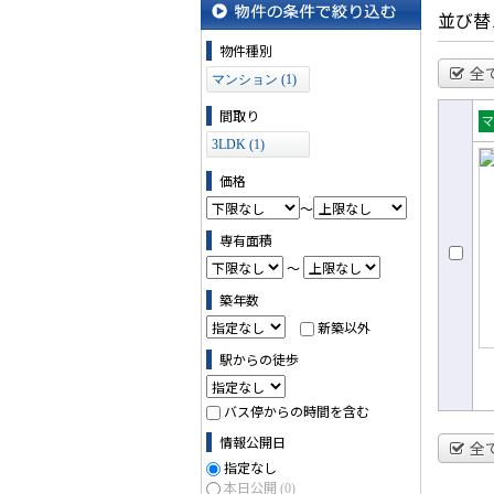
並び替
物件の条件で絞り込む
物件種別
全
マンション (1)
間取り
売
3LDK (1)
ョ
価格
～
専有面積
～
築年数
新築以外
駅からの徒歩
バス停からの時間を含む
情報公開日
全
指定なし
本日公開
(0)