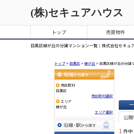
(株)セキュアハウス
トップ
売買物件
目黒区緑が丘の分譲マンション一覧｜株式会社セキュ
トップ
>
目黒区
>
緑が丘
>
目黒区緑が丘の分譲
地域から探す
市区町村
目黒区
市区町村選択
エリア
緑が丘
一覧で
エリア選択
公開
1
件中
沿線・駅から探す