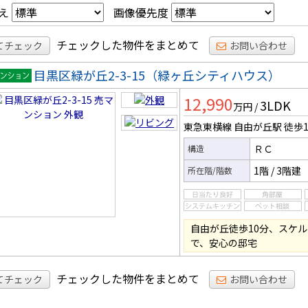
え
画像優先度
チェックした物件をまとめて
てチェック
お問い合わせ
目黒区緑が丘2-3-15（緑ヶ丘シティハウス）
マンシ
12,990
3LDK
ン
万円
/
東急東横線 自由が丘駅
徒歩1
ＲＣ
構造
1階
/
3階建
所在階/階数
自由が丘徒歩10分、スケ
で、安心の邸宅
チェックした物件をまとめて
てチェック
お問い合わせ