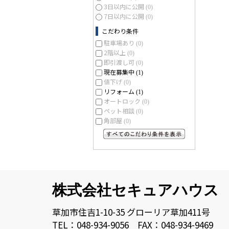
3日以内に公開
(0)
7日以内に公開
(0)
こだわり条件
駐車場あり
(0)
2階以上
(0)
即引渡し可
(0)
現在募集中
(1)
値下げ
(0)
リフォーム
(1)
オートロック
(0)
ペット相談
(0)
角部屋
(0)
すべてのこだわり条件を見る
株式会社セキュアハウス
草加市住吉1-10-35 グローリア草加411号
TEL：048-934-9056 FAX：048-934-9469